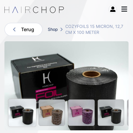
COZYFOILS 15 MICRON, 12,7
Terug
Shop
CM X 100 METER