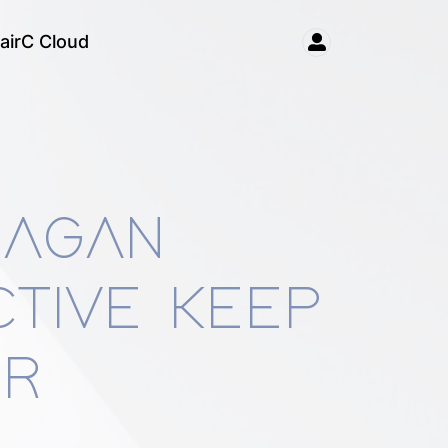
airC Cloud
MAGAN
R SHAMPOO 250ML
K
CTIVE KEEP
OR