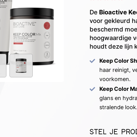
De
Bioactive Ke
voor gekleurd ha
beschermd moet 
hoogwaardige v
houdt deze lijn 
Keep Color S
haar reinigt, 
voorkomen.
Keep Color M
glans en hydra
stralende look
STEL JE PR